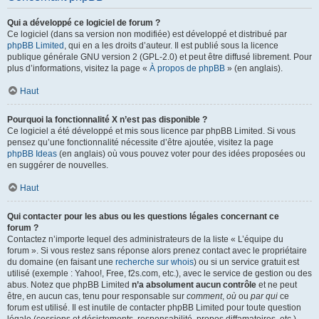
Qui a développé ce logiciel de forum ?
Ce logiciel (dans sa version non modifiée) est développé et distribué par
phpBB Limited
, qui en a les droits d’auteur. Il est publié sous la licence
publique générale GNU version 2 (GPL-2.0) et peut être diffusé librement. Pour
plus d’informations, visitez la page «
À propos de phpBB
» (en anglais).
Haut
Pourquoi la fonctionnalité X n’est pas disponible ?
Ce logiciel a été développé et mis sous licence par phpBB Limited. Si vous
pensez qu’une fonctionnalité nécessite d’être ajoutée, visitez la page
phpBB Ideas
(en anglais) où vous pouvez voter pour des idées proposées ou
en suggérer de nouvelles.
Haut
Qui contacter pour les abus ou les questions légales concernant ce
forum ?
Contactez n’importe lequel des administrateurs de la liste « L’équipe du
forum ». Si vous restez sans réponse alors prenez contact avec le propriétaire
du domaine (en faisant une
recherche sur whois
) ou si un service gratuit est
utilisé (exemple : Yahoo!, Free, f2s.com, etc.), avec le service de gestion ou des
abus. Notez que phpBB Limited
n’a absolument aucun contrôle
et ne peut
être, en aucun cas, tenu pour responsable sur
comment
,
où
ou
par qui
ce
forum est utilisé. Il est inutile de contacter phpBB Limited pour toute question