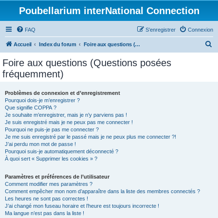
Poubellarium interNational Connection
FAQ
S’enregistrer
Connexion
R
Accueil
Index du forum
Foire aux questions (Questions posées fréquemment)
e
Foire aux questions (Questions posées
c
fréquemment)
h
e
Problèmes de connexion et d’enregistrement
Pourquoi dois-je m’enregistrer ?
r
Que signifie COPPA ?
c
Je souhaite m’enregistrer, mais je n’y parviens pas !
Je suis enregistré mais je ne peux pas me connecter !
h
Pourquoi ne puis-je pas me connecter ?
Je me suis enregistré par le passé mais je ne peux plus me connecter ?!
e
J’ai perdu mon mot de passe !
r
Pourquoi suis-je automatiquement déconnecté ?
À quoi sert « Supprimer les cookies » ?
Paramètres et préférences de l’utilisateur
Comment modifier mes paramètres ?
Comment empêcher mon nom d’apparaître dans la liste des membres connectés ?
Les heures ne sont pas correctes !
J’ai changé mon fuseau horaire et l’heure est toujours incorrecte !
Ma langue n’est pas dans la liste !