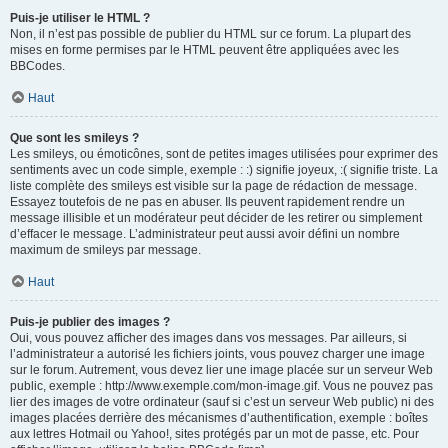
Puis-je utiliser le HTML ?
Non, il n’est pas possible de publier du HTML sur ce forum. La plupart des
mises en forme permises par le HTML peuvent être appliquées avec les
BBCodes.
Haut
Que sont les smileys ?
Les smileys, ou émoticônes, sont de petites images utilisées pour exprimer des
sentiments avec un code simple, exemple : :) signifie joyeux, :( signifie triste. La
liste complète des smileys est visible sur la page de rédaction de message.
Essayez toutefois de ne pas en abuser. Ils peuvent rapidement rendre un
message illisible et un modérateur peut décider de les retirer ou simplement
d’effacer le message. L’administrateur peut aussi avoir défini un nombre
maximum de smileys par message.
Haut
Puis-je publier des images ?
Oui, vous pouvez afficher des images dans vos messages. Par ailleurs, si
l’administrateur a autorisé les fichiers joints, vous pouvez charger une image
sur le forum. Autrement, vous devez lier une image placée sur un serveur Web
public, exemple : http://www.exemple.com/mon-image.gif. Vous ne pouvez pas
lier des images de votre ordinateur (sauf si c’est un serveur Web public) ni des
images placées derrière des mécanismes d’authentification, exemple : boîtes
aux lettres Hotmail ou Yahoo!, sites protégés par un mot de passe, etc. Pour