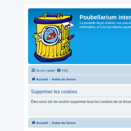
Poubellarium inte
La poubelle façon d'aimer vos poisson
minimaliste, et à la microfaune aquat
Accès rapide
FAQ
Accueil
Index du forum
Supprimer les cookies
Êtes-vous sûr de vouloir supprimer tous les cookies de ce foru
Accueil
Index du forum