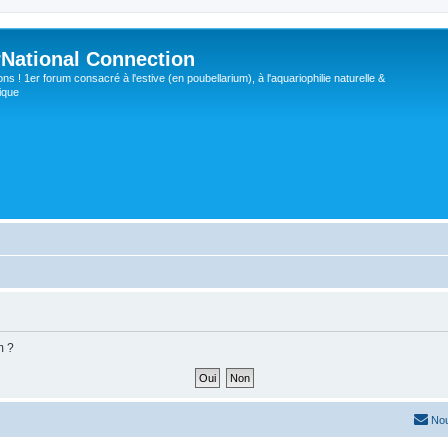
rNational Connection
s ! 1er forum consacré à l'estive (en poubellarium), à l'aquariophilie naturelle &
ique
m ?
Nou