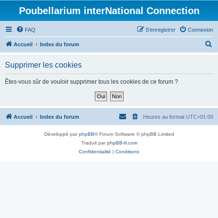
Poubellarium interNational Connection
FAQ
S’enregistrer
Connexion
R
Accueil
Index du forum
e
Supprimer les cookies
c
h
Êtes-vous sûr de vouloir supprimer tous les cookies de ce forum ?
e
r
c
Accueil
Index du forum
Heures au format
UTC+01:00
h
Développé par
phpBB
® Forum Software © phpBB Limited
e
Traduit par
phpBB-fr.com
r
Confidentialité
|
Conditions