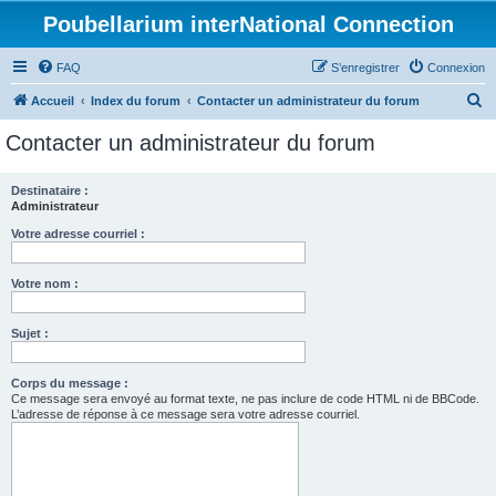
Poubellarium interNational Connection
FAQ
S’enregistrer
Connexion
R
Accueil
Index du forum
Contacter un administrateur du forum
e
Contacter un administrateur du forum
c
h
Destinataire :
Administrateur
e
r
Votre adresse courriel :
c
Votre nom :
h
e
Sujet :
r
Corps du message :
Ce message sera envoyé au format texte, ne pas inclure de code HTML ni de BBCode.
L’adresse de réponse à ce message sera votre adresse courriel.