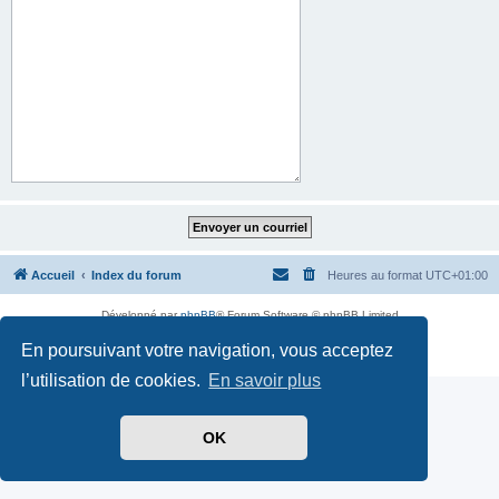
Accueil
Index du forum
Heures au format
UTC+01:00
Développé par
phpBB
® Forum Software © phpBB Limited
Traduit par
phpBB-fr.com
En poursuivant votre navigation, vous acceptez
Confidentialité
|
Conditions
l’utilisation de cookies.
En savoir plus
OK