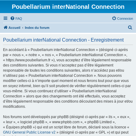
Poubellarium interNational Connection
FAQ
Connexion
R
Accueil
Index du forum
e
Poubellarium interNational Connection - Enregistrement
c
h
En accédant à « Poubellarium interNational Connection » (désigné ci-après
par « nous », « notre », « nos », « Poubellarium interNational Connection »,
e
« https://www.poubellarium.fr »), vous acceptez d’être légalement responsable
r
des conditions suivantes. Si vous n’acceptez pas d’être légalement
responsable de toutes les conditions suivantes, alors n’accédez pas et/ou
c
n’utilisez pas « Poubellarium interNational Connection ». Nous pouvons
h
modifier celles-ci à n’importe quel moment et nous ferons tout pour que vous
en soyez informé, bien qu’il soit prudent de vérifier régulièrement celles-ci par
e
vous-même. Si vous continuez d’utiliser « Poubellarium interNational
r
Connection » alors que des changements ont été effectués, vous acceptez
d’être légalement responsable des conditions découlant des mises à jour et/ou
modifications.
Nos forums sont développés par phpBB (désigné ci-après par « ils », « eux »,
« leur », « logiciel phpBB », « www.phpbb.com », « phpBB Limited »,
« Équipes phpBB ») qui est un script libre de forum, déclaré sous la licence «
GNU General Public License v2
» (désigné ci-après par « GPL ») et qui peut