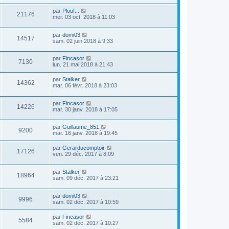
r
r
e
u
s
n
s
m
D
par
Plouf...
a
V
21176
i
e
e
mer. 03 oct. 2018 à 11:03
g
e
e
s
r
e
r
u
s
n
s
m
a
D
par
domi03
i
V
14517
e
g
e
e
sam. 02 juin 2018 à 9:33
e
s
e
r
r
u
s
n
s
m
a
D
par
Fincasor
i
e
V
7130
g
e
e
lun. 21 mai 2018 à 21:43
e
s
e
r
r
s
u
n
s
m
a
D
par
Stalker
V
14362
i
e
g
e
mar. 06 févr. 2018 à 23:03
e
e
s
e
r
r
u
s
n
s
m
a
D
par
Fincasor
i
V
14226
e
g
e
e
mar. 30 janv. 2018 à 17:05
e
s
e
r
r
u
s
n
s
m
a
D
par
Guillaume_851
i
e
V
9200
g
e
e
mar. 16 janv. 2018 à 19:45
e
s
e
r
r
s
u
n
s
m
a
D
par
Gerarducomptoir
V
17126
i
e
g
e
ven. 29 déc. 2017 à 8:09
e
e
s
e
r
r
u
s
n
s
m
a
D
par
Stalker
i
V
18964
e
g
e
e
sam. 09 déc. 2017 à 23:21
e
s
e
r
r
u
s
n
s
m
a
D
par
domi03
i
e
V
9996
g
e
e
sam. 02 déc. 2017 à 10:59
e
s
e
r
r
s
u
n
s
m
a
D
par
Fincasor
V
5584
i
e
g
e
sam. 02 déc. 2017 à 10:27
e
e
s
e
r