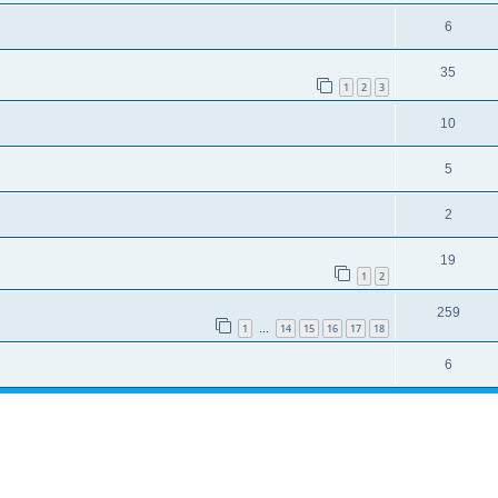
e
é
o
R
6
s
s
p
n
é
e
o
R
35
s
p
s
1
2
3
n
é
e
o
R
10
s
p
s
n
é
e
o
R
5
s
p
s
n
é
e
o
R
2
s
p
s
n
é
e
o
R
19
s
p
s
1
2
n
é
e
o
R
259
s
p
s
1
14
15
16
17
18
n
…
é
e
o
s
R
6
p
s
n
e
é
o
s
s
p
n
e
o
s
s
n
e