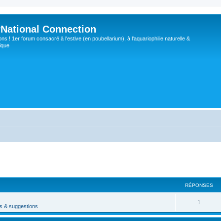
rNational Connection
s ! 1er forum consacré à l'estive (en poubellarium), à l'aquariophilie naturelle &
ique
cher
cherche avancée
RÉPONSES
R
1
 & suggestions
é