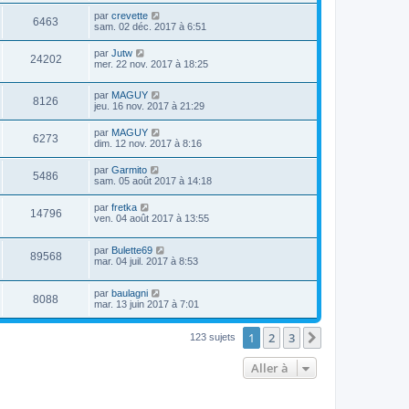
r
u
s
n
D
par
crevette
s
m
a
V
6463
i
e
sam. 02 déc. 2017 à 6:51
e
g
e
e
r
s
e
r
u
n
s
D
par
Jutw
s
m
V
24202
i
a
e
mer. 22 nov. 2017 à 18:25
e
e
e
g
r
s
r
u
e
n
s
s
m
D
par
MAGUY
i
a
V
8126
e
e
e
jeu. 16 nov. 2017 à 21:29
e
g
s
r
r
e
u
s
n
s
m
D
par
MAGUY
a
V
6273
i
e
e
dim. 12 nov. 2017 à 8:16
g
e
e
s
r
e
r
u
s
n
D
par
Garmito
s
m
a
V
5486
i
e
sam. 05 août 2017 à 14:18
e
g
e
e
r
s
e
r
u
n
s
D
par
fretka
s
m
V
14796
i
a
e
ven. 04 août 2017 à 13:55
e
e
e
g
r
s
r
u
e
n
s
s
m
D
par
Bulette69
i
a
V
89568
e
e
e
mar. 04 juil. 2017 à 8:53
e
g
s
r
r
e
u
s
n
s
m
a
D
par
baulagni
i
e
V
8088
g
e
e
mar. 13 juin 2017 à 7:01
e
s
e
r
r
s
u
n
s
m
a
1
2
3
i
Suivante
123 sujets
e
g
e
e
s
e
r
s
Aller à
s
m
a
e
g
s
e
s